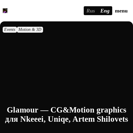
Rus
Eng
menu
Events
Motion & 3D
Glamour — CG&Motion graphics
для Nkeeei, Uniqe, Artem Shilovets