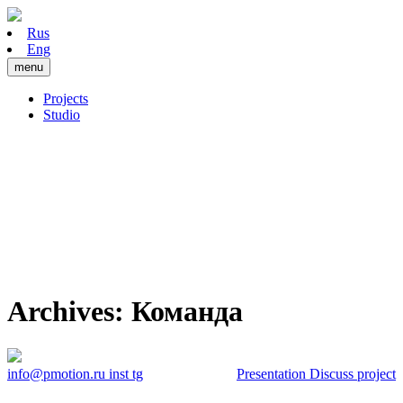
Rus
Eng
menu
Projects
Studio
Archives:
Команда
info@pmotion.ru
inst
tg
Presentation
Discuss project