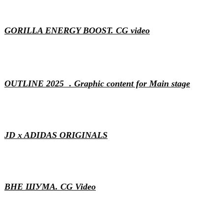
Motion & 3D
GORILLA ENERGY BOOST. CG video
Content
Events
Generative
Motion & 3D
OUTLINE 2025 . Graphic content for Main stage
Motion & 3D
VFX
JD x ADIDAS ORIGINALS
Motion & 3D
ВНЕ ШУМА. CG Video
Events
Motion & 3D