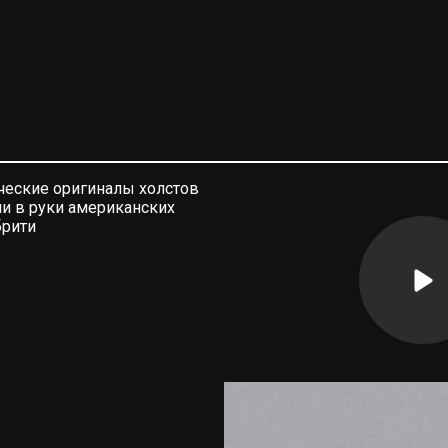
ческие оригиналы холстов
ли в руки американских
брити