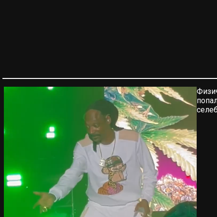
Физи
попа
селе