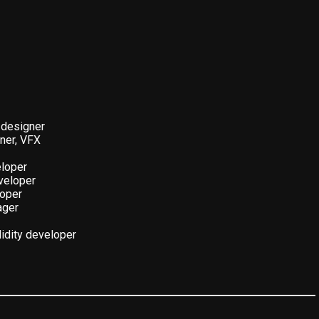
 designer
ner, VFX
eloper
veloper
loper
ager
lidity developer