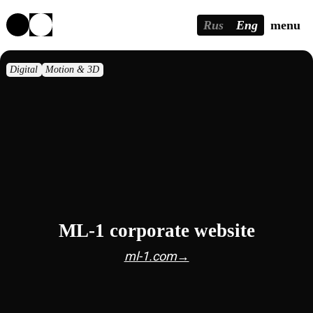
Rus
Eng
menu
Digital
Motion & 3D
ML-1 corporate website
ml-1.com→