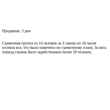
Продакшн. 3 дня
Съемочная группа из 14 человек за 3 смены по 16 часов
отсняла все, что было намечено по съемочному плану. За весь
период съемок было задействовано более 50 человек.
Для достижения кинематографичного изображения и более
глубокой увлеченности зрителя была использована
кинокамера Red Gemini 5K в комплекте с анаморфотной
оптикой Atlas Orion для расширения перспективы съемки
привлекательных и эпичных кадров. Использовали приём
ручной и плечевой съёмки, которая помогает сделать историю
более живой и романтичной.