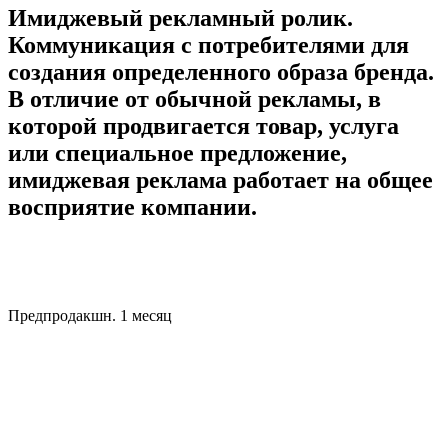
Имиджевый рекламный ролик
.
Коммуникация с потребителями для
создания определенного образа бренда.
В отличие от обычной рекламы, в
которой продвигается товар, услуга
или специальное предложение,
имиджевая реклама работает на общее
восприятие компании.
Предпродакшн. 1 месяц
Наша команда провела тщательное изучение отеля и целевой
аудитории для создания будущего креатива.Три дня освоения
площадки — продумали где и как будем снимать и отобрали
27 лучших локаций для съёмки. Написали режиссерский
тритмент, сценарий и раскадровку. Провели кастинг актеров.